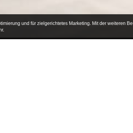
timierung und für zielgerichtetes Marketing. Mit der weiteren B
r.
reservierungen
lbett
CHF 105.- / pro 
lbett
CHF 160.- / pro 
getrennten Betten
CHF 150.- / pro 
 mit 4 Betten
CHF 250.- / pro 
e CHF 15.- p.P.